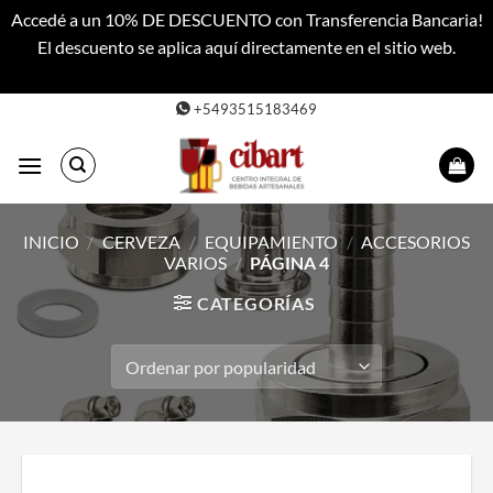
Accedé a un 10% DE DESCUENTO con Transferencia Bancaria!
El descuento se aplica aquí directamente en el sitio web.
Descartar
Saltar
+5493515183469
al
contenido
INICIO
/
CERVEZA
/
EQUIPAMIENTO
/
ACCESORIOS
VARIOS
/
PÁGINA 4
CATEGORÍAS