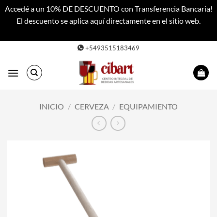
Accedé a un 10% DE DESCUENTO con Transferencia Bancaria!
El descuento se aplica aquí directamente en el sitio web.
Descartar
Saltar
+5493515183469
al
contenido
INICIO
/
CERVEZA
/
EQUIPAMIENTO