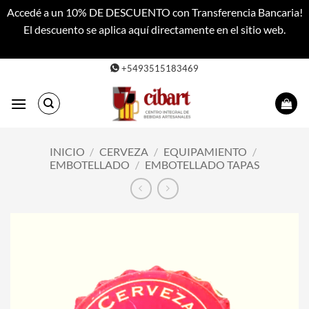
Accedé a un 10% DE DESCUENTO con Transferencia Bancaria!
El descuento se aplica aquí directamente en el sitio web.
Descartar
Saltar
+5493515183469
al
contenido
INICIO
/
CERVEZA
/
EQUIPAMIENTO
/
EMBOTELLADO
/
EMBOTELLADO TAPAS