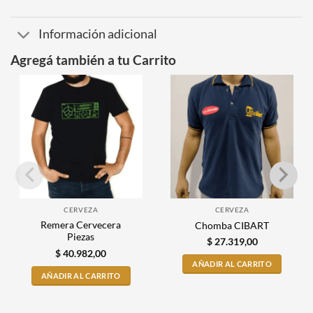
Información adicional
Agregá también a tu Carrito
CERVEZA
CERVEZA
Remera Cervecera
Chomba CIBART
Piezas
$
27.319,00
$
40.982,00
AÑADIR AL CARRITO
AÑADIR AL CARRITO