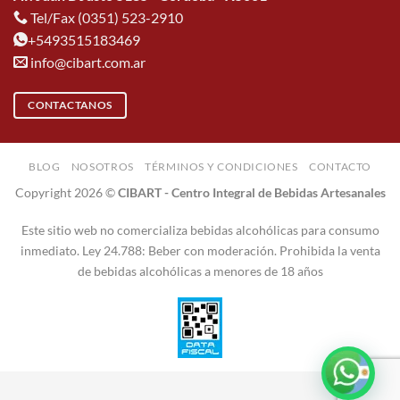
Tel/Fax (0351) 523-2910
+5493515183469
info@cibart.com.ar
CONTACTANOS
BLOG
NOSOTROS
TÉRMINOS Y CONDICIONES
CONTACTO
Copyright 2026 ©
CIBART - Centro Integral de Bebidas Artesanales
Este sitio web no comercializa bebidas alcohólicas para consumo
inmediato. Ley 24.788: Beber con moderación. Prohibida la venta
de bebidas alcohólicas a menores de 18 años