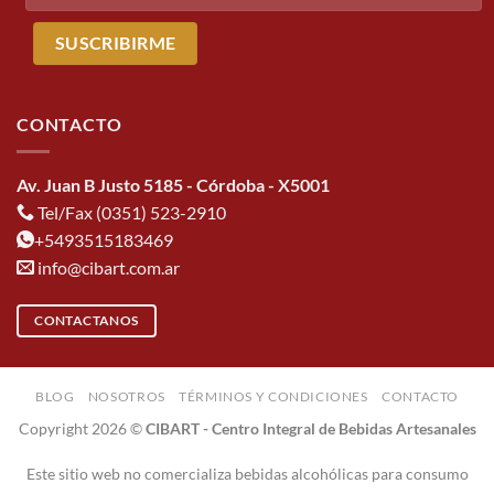
CONTACTO
Av. Juan B Justo 5185 - Córdoba - X5001
Tel/Fax (0351) 523-2910
+5493515183469
info@cibart.com.ar
CONTACTANOS
BLOG
NOSOTROS
TÉRMINOS Y CONDICIONES
CONTACTO
Copyright 2026 ©
CIBART - Centro Integral de Bebidas Artesanales
Este sitio web no comercializa bebidas alcohólicas para consumo