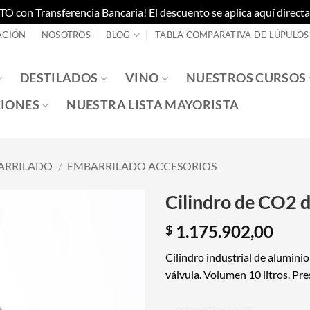
on Transferencia Bancaria! El descuento se aplica aquí directam
ACIÓN
NOSOTROS
BLOG
TABLA COMPARATIVA DE LÚPULOS
DESTILADOS
VINO
NUESTROS CURSOS
IONES
NUESTRA LISTA MAYORISTA
ARRILADO
/
EMBARRILADO ACCESORIOS
Cilindro de CO2 d
1.175.902,00
$
Cilindro industrial de aluminio
válvula. Volumen 10 litros. Pre