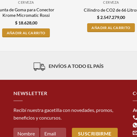
CERVEZA
CERVEZA
unta de Goma para Conector
Cilindro de CO2 de 66 Litro
Krome Micromatic Rossi
$
2.547.279,00
$
18.628,00
AÑADIR AL CARRITO
AÑADIR AL CARRITO
ENVÍOS A TODO EL PAÍS
NEWSLETTER
C
Recibí nuestra gacetilla con novedades, promos,
A
beneficios y concursos.