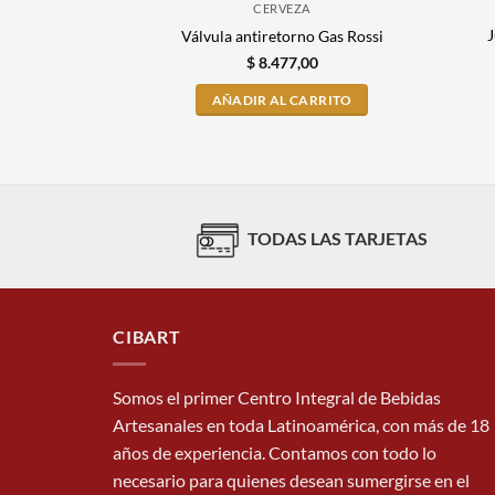
CERVEZA
J
Válvula antiretorno Gas Rossi
$
8.477,00
AÑADIR AL CARRITO
TODAS LAS TARJETAS
CIBART
Somos el primer Centro Integral de Bebidas
Artesanales en toda Latinoamérica, con más de 18
años de experiencia. Contamos con todo lo
necesario para quienes desean sumergirse en el