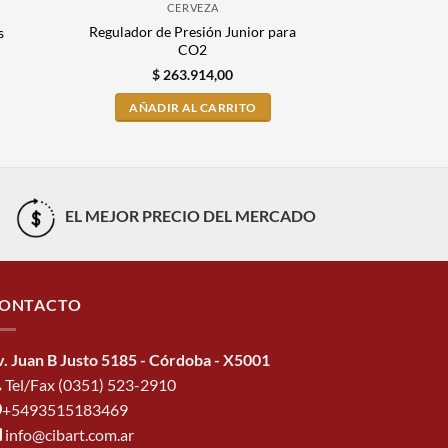
CERVEZA
Regulador de Presión Junior para
s
Cilindro d
CO2
$
2.
$
263.914,00
AÑADI
AÑADIR AL CARRITO
EL MEJOR PRECIO DEL MERCADO
ONTACTO
v. Juan B Justo 5185 - Córdoba - X5001
Tel/Fax (0351) 523-2910
+5493515183469
info@cibart.com.ar