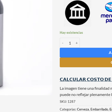
Hay existencias
Cilindro de CO2 de 10 Litros cant
A
𝗖𝗔𝗟𝗖𝗨𝗟𝗔𝗥 𝗖𝗢𝗦𝗧𝗢 𝗗𝗘
La imagen tiene una finalidad 
puede no reflejar plenamente l
SKU:
1287
Categorías:
Cerveza
,
Embarrilado
,
E