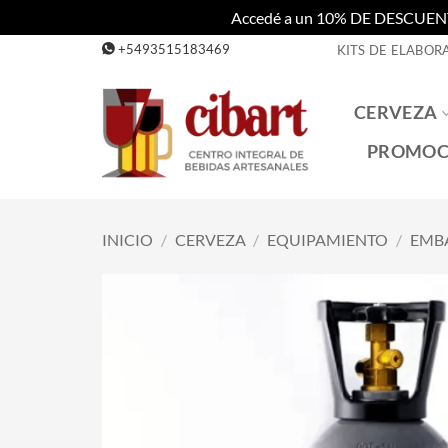
Accedé a un 10% DE DESCUENTO c
Saltar
+5493515183469
KITS DE ELABOR
al
contenido
CERVEZA
PROMOC
INICIO
/
CERVEZA
/
EQUIPAMIENTO
/
EMB