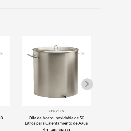
CERVEZA
50
Olla de Acero Inoxidable de 50
Olla de Ace
Litros para Calentamiento de Agua
litro
$
1.548.386,00
$
1.