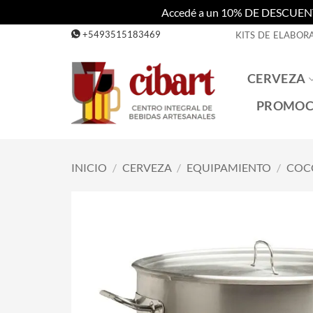
Accedé a un 10% DE DESCUENTO c
Saltar
+5493515183469
KITS DE ELABOR
al
contenido
CERVEZA
PROMOC
INICIO
/
CERVEZA
/
EQUIPAMIENTO
/
COC