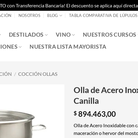
on Transferencia Bancaria! El descuento se aplica aquí directam
ACIÓN
NOSOTROS
BLOG
TABLA COMPARATIVA DE LÚPULOS
DESTILADOS
VINO
NUESTROS CURSOS
IONES
NUESTRA LISTA MAYORISTA
CIÓN
/
COCCIÓN OLLAS
Olla de Acero Ino
Canilla
894.463,00
$
Olla de Acero Inoxidable con c
maceración o hervor del mosto