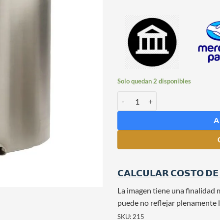
Solo quedan 2 disponibles
Olla de Acero Inoxidable de 35 Li
A
𝗖𝗔𝗟𝗖𝗨𝗟𝗔𝗥 𝗖𝗢𝗦𝗧𝗢 𝗗𝗘
La imagen tiene una finalidad 
puede no reflejar plenamente l
SKU:
215