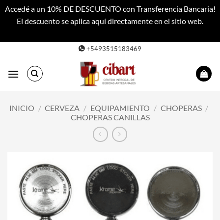
Accedé a un 10% DE DESCUENTO con Transferencia Bancaria!
El descuento se aplica aquí directamente en el sitio web.
Descartar
Saltar
+5493515183469
al
contenido
INICIO
/
CERVEZA
/
EQUIPAMIENTO
/
CHOPERAS
/
CHOPERAS CANILLAS