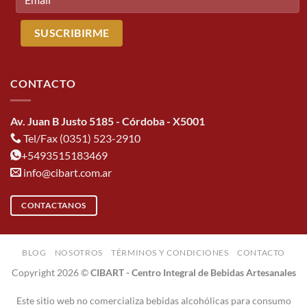
CONTACTO
Av. Juan B Justo 5185 - Córdoba - X5001
Tel/Fax (0351) 523-2910
+5493515183469
info@cibart.com.ar
CONTACTANOS
BLOG
NOSOTROS
TÉRMINOS Y CONDICIONES
CONTACTO
Copyright 2026 ©
CIBART - Centro Integral de Bebidas Artesanales
Este sitio web no comercializa bebidas alcohólicas para consumo