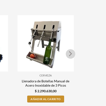
CERVEZA
Llenadora de Botellas Manual de
Capsuladora 
Acero Inoxidable de 3 Picos
I
$
2.290.630,00
$
9
AÑADIR AL CARRITO
AÑADI