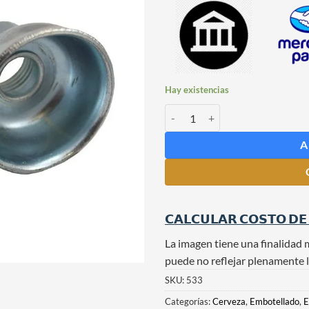
Hay existencias
Mandril para Tapadora Italiana 
A
𝗖𝗔𝗟𝗖𝗨𝗟𝗔𝗥 𝗖𝗢𝗦𝗧𝗢 𝗗𝗘
La imagen tiene una finalidad 
puede no reflejar plenamente l
SKU:
533
Categorías:
Cerveza
,
Embotellado
,
E