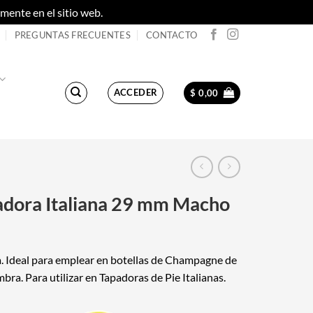
ente en el sitio web.
Descartar
PREGUNTAS FRECUENTES
CONTACTO
ACCEDER
$
0,00
adora Italiana 29 mm Macho
a. Ideal para emplear en botellas de Champagne de
ra. Para utilizar en
Tapadoras de Pie Italianas
.