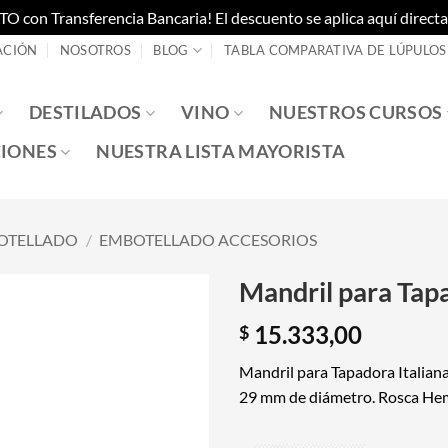
on Transferencia Bancaria! El descuento se aplica aquí directam
ACIÓN
NOSOTROS
BLOG
TABLA COMPARATIVA DE LÚPULOS
DESTILADOS
VINO
NUESTROS CURSOS
IONES
NUESTRA LISTA MAYORISTA
OTELLADO
/
EMBOTELLADO ACCESORIOS
Mandril para Tap
15.333,00
$
Mandril para Tapadora Italian
29 mm de diámetro. Rosca Hemb