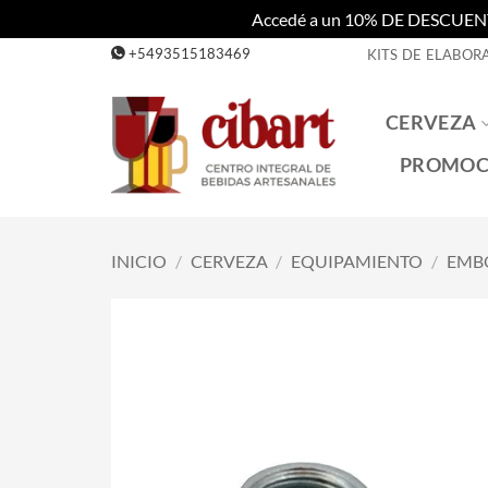
Accedé a un 10% DE DESCUENTO c
Saltar
+5493515183469
KITS DE ELABOR
al
contenido
CERVEZA
PROMOC
INICIO
/
CERVEZA
/
EQUIPAMIENTO
/
EMB