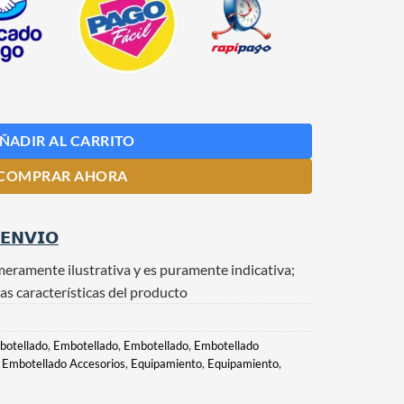
ra Botellas de Vidrio cantidad
ÑADIR AL CARRITO
COMPRAR AHORA
 𝗘𝗡𝗩𝗜𝗢
meramente ilustrativa y es puramente indicativa;
as características del producto
botellado
,
Embotellado
,
Embotellado
,
Embotellado
,
Embotellado Accesorios
,
Equipamiento
,
Equipamiento
,