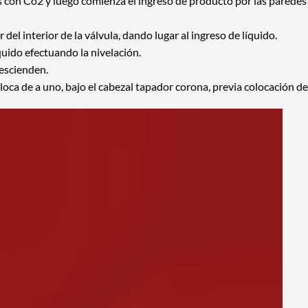
con Co2 y luego comienza el ingreso de producto por las paredes de
 del interior de la válvula, dando lugar al ingreso de líquido.
íquido efectuando la nivelación.
descienden.
oca de a uno, bajo el cabezal tapador corona, previa colocación de 