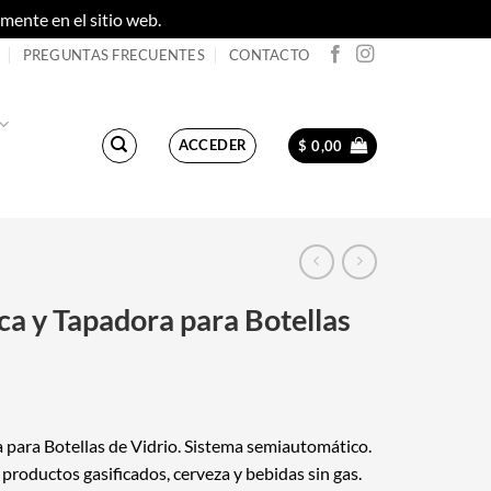
ente en el sitio web.
Descartar
PREGUNTAS FRECUENTES
CONTACTO
ACCEDER
$
0,00
ca y Tapadora para Botellas
 para Botellas de Vidrio. Sistema semiautomático.
roductos gasificados, cerveza y bebidas sin gas.