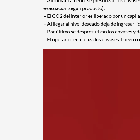
– Automáticamente se presurizan los envases 
evacuación según producto).
– El CO2 del interior es liberado por un capilar
– Al llegar al nivel deseado deja de ingresar l
– Por último se despresurizan los envases y 
– El operario reemplaza los envases. Luego col
Reproductor
de
vídeo