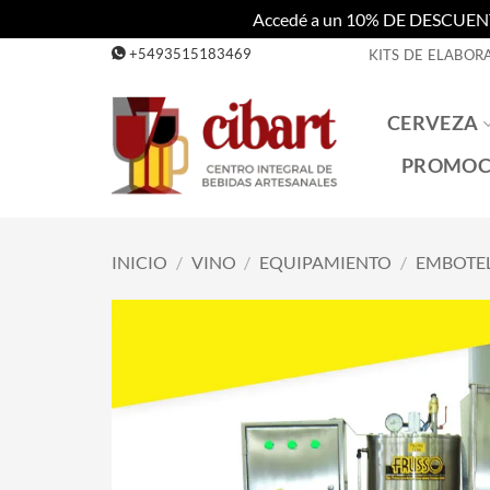
Accedé a un 10% DE DESCUENTO c
Saltar
+5493515183469
KITS DE ELABOR
al
contenido
CERVEZA
PROMOC
INICIO
/
VINO
/
EQUIPAMIENTO
/
EMBOTE