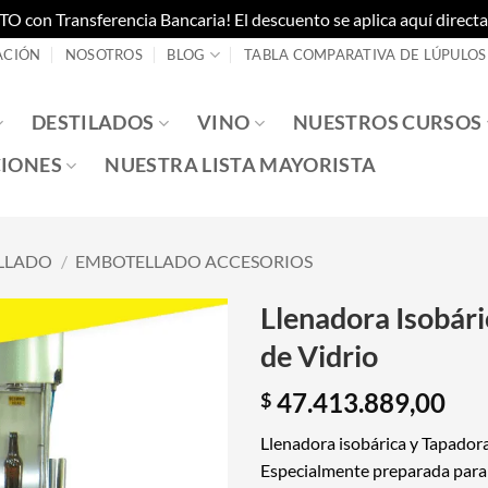
on Transferencia Bancaria! El descuento se aplica aquí directam
ACIÓN
NOSOTROS
BLOG
TABLA COMPARATIVA DE LÚPULOS
DESTILADOS
VINO
NUESTROS CURSOS
IONES
NUESTRA LISTA MAYORISTA
LLADO
/
EMBOTELLADO ACCESORIOS
Llenadora Isobári
de Vidrio
47.413.889,00
$
Llenadora isobárica y Tapadora
Especialmente preparada para p