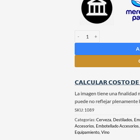
Llenadora Isobárica y Tapadora pa
A
𝗖𝗔𝗟𝗖𝗨𝗟𝗔𝗥 𝗖𝗢𝗦𝗧𝗢 𝗗𝗘
La imagen tiene una finalidad 
puede no reflejar plenamente l
SKU:
1089
Categorías:
Cerveza
,
Destilados
,
Em
Accesorios
,
Embotellado Accesorios
Equipamiento
,
Vino