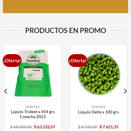
PRODUCTOS EN PROMO
¡Oferta!
¡Oferta!
CERVEZA
CERVEZA
Lúpulo Trident x 454 grs
Lúpulo Delta x 100 grs
Cosecha 2023
$
68.099,00
$
63.332,07
$
8.195,00
$
7.621,35