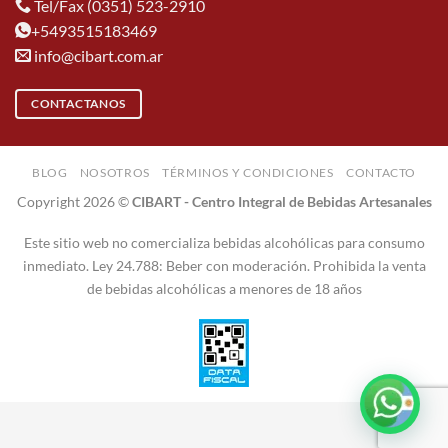
Tel/Fax (0351) 523-2910
+5493515183469
info@cibart.com.ar
CONTACTANOS
BLOG
NOSOTROS
TÉRMINOS Y CONDICIONES
CONTACTO
Copyright 2026 ©
CIBART - Centro Integral de Bebidas Artesanales
Este sitio web no comercializa bebidas alcohólicas para consumo
inmediato. Ley 24.788: Beber con moderación. Prohibida la venta
de bebidas alcohólicas a menores de 18 años