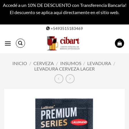
Accedé a un 10% DE DESCUENTO con Transferencia Bancaria!
El descuento se aplica aquí directamente en el sitio web.
Descartar
Saltar
+5493515183469
al
contenido
INICIO
/
CERVEZA
/
INSUMOS
/
LEVADURA
/
LEVADURA CERVEZA LAGER