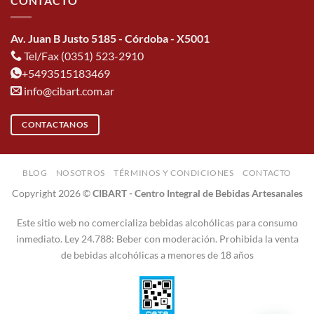
CONTACTO
Av. Juan B Justo 5185 - Córdoba - X5001
Tel/Fax (0351) 523-2910
+5493515183469
info@cibart.com.ar
CONTACTANOS
BLOG
NOSOTROS
TÉRMINOS Y CONDICIONES
CONTACTO
Copyright 2026 ©
CIBART - Centro Integral de Bebidas Artesanales
Este sitio web no comercializa bebidas alcohólicas para consumo
inmediato. Ley 24.788: Beber con moderación. Prohibida la venta
de bebidas alcohólicas a menores de 18 años