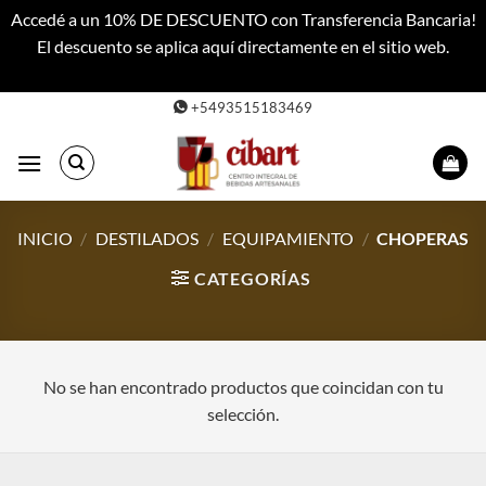
Accedé a un 10% DE DESCUENTO con Transferencia Bancaria!
El descuento se aplica aquí directamente en el sitio web.
Descartar
Saltar
+5493515183469
al
contenido
INICIO
/
DESTILADOS
/
EQUIPAMIENTO
/
CHOPERAS
CATEGORÍAS
No se han encontrado productos que coincidan con tu
selección.