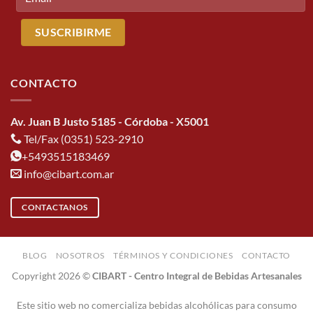
CONTACTO
Av. Juan B Justo 5185 - Córdoba - X5001
Tel/Fax (0351) 523-2910
+5493515183469
info@cibart.com.ar
CONTACTANOS
BLOG
NOSOTROS
TÉRMINOS Y CONDICIONES
CONTACTO
Copyright 2026 ©
CIBART - Centro Integral de Bebidas Artesanales
Este sitio web no comercializa bebidas alcohólicas para consumo