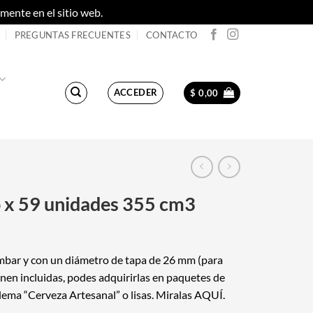
ente en el sitio web.
Descartar
PREGUNTAS FRECUENTES
CONTACTO
ACCEDER
$
0,00
o x 59 unidades 355 cm3
mbar y con un diámetro de tapa de 26 mm (para
enen incluidas, podes adquirirlas en paquetes de
lema “Cerveza Artesanal” o lisas. Miralas
AQUÍ.