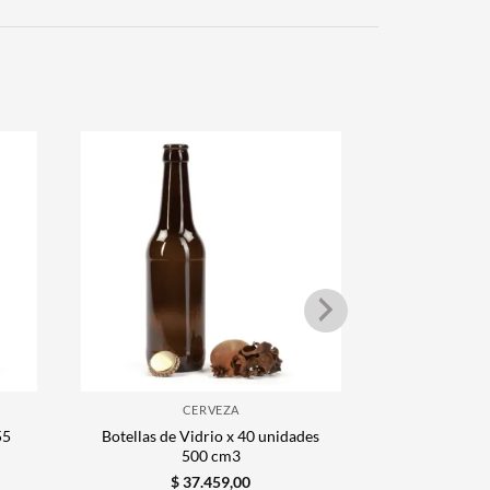
CERVEZA
55
Botellas de Vidrio x 40 unidades
Botellas de 
500 cm3
$
37.459,00
$