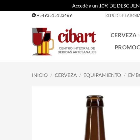
Accedé a un 10% DE DESCUENTO c
Saltar
+5493515183469
KITS DE ELABOR
al
contenido
CERVEZA
PROMOC
INICIO
/
CERVEZA
/
EQUIPAMIENTO
/
EMB