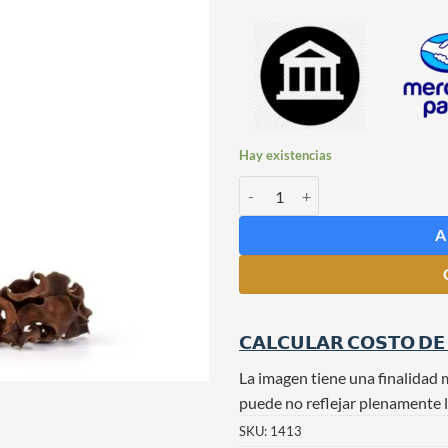
Hay existencias
Botellas de Vidrio x 59 unidades
A
𝗖𝗔𝗟𝗖𝗨𝗟𝗔𝗥 𝗖𝗢𝗦𝗧𝗢 𝗗𝗘
La imagen tiene una finalidad 
puede no reflejar plenamente l
SKU:
1413