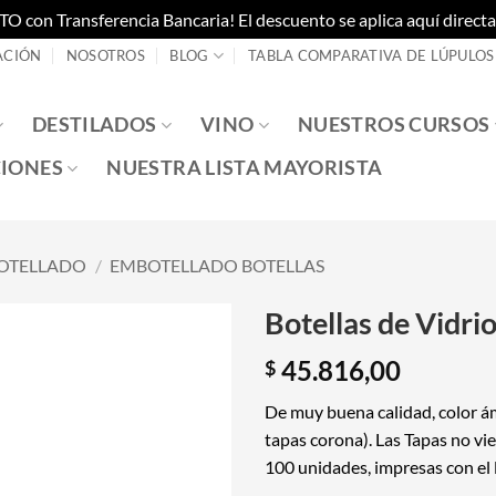
on Transferencia Bancaria! El descuento se aplica aquí directam
ACIÓN
NOSOTROS
BLOG
TABLA COMPARATIVA DE LÚPULOS
DESTILADOS
VINO
NUESTROS CURSOS
IONES
NUESTRA LISTA MAYORISTA
OTELLADO
/
EMBOTELLADO BOTELLAS
Botellas de Vidri
45.816,00
$
De muy buena calidad, color á
tapas corona). Las Tapas no vi
100 unidades, impresas con el 