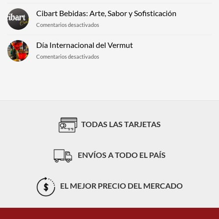
Lanzamos
elite
une
el
Cibart Bebidas: Arte, Sabor y Sofisticación
que
al
primer
llegan
Mundo
en
Comentarios desactivados
Agente
a
Cervecero
Cibart
Comercial
Argentina
Bebidas:
Día Internacional del Vermut
Cervecero
de
Arte,
con
la
en
Comentarios desactivados
Sabor
IA
mano
Día
y
de
de
Internacional
Sofisticación
Argentina
Cibart
del
Vermut
TODAS LAS TARJETAS
ENVÍOS A TODO EL PAÍS
EL MEJOR PRECIO DEL MERCADO