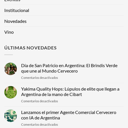
Institucional
Novedades
Vino
ÚLTIMAS NOVEDADES
Día de San Patricio en Argentina: El Brindis Verde
que une al Mundo Cervecero
en
Comentarios desactivados
Día
de
Yakima Quality Hops: Lúpulos de elite que llegan a
San
Argentina de la mano de Cibart
Patricio
en
Comentarios desactivados
en
Yakima
Argentina:
Quality
Lanzamos el primer Agente Comercial Cervecero
El
Hops:
Brindis
con IA de Argentina
Lúpulos
Verde
en
Comentarios desactivados
de
que