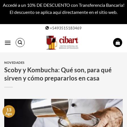
Accedé a un 10% DE DESCUENTO con Transferencia Bancaria!
El descuento se aplica aquí directamente en el sitio web.
Descartar
Saltar
+5493515183469
al
contenido
NOVEDADES
Scoby y Kombucha: Qué son, para qué
sirven y cómo prepararlos en casa
13
Ago