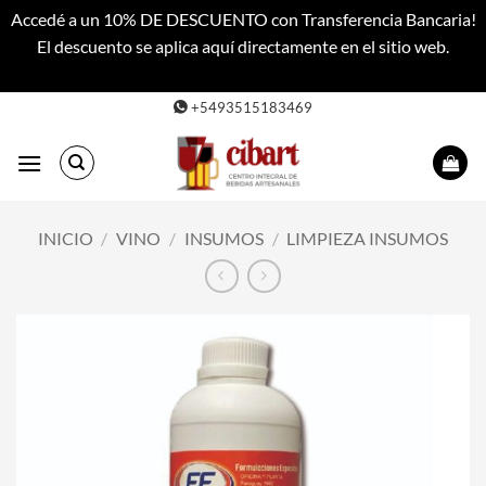
Accedé a un 10% DE DESCUENTO con Transferencia Bancaria!
El descuento se aplica aquí directamente en el sitio web.
Descartar
Saltar
+5493515183469
al
contenido
INICIO
/
VINO
/
INSUMOS
/
LIMPIEZA INSUMOS