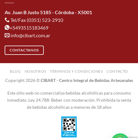
Av. Juan B Justo 5185 - Córdoba - X5001
Tel/Fax (0351) 523-2910
+5493515183469
info@cibart.com.ar
CONTACTANOS
BLOG
NOSOTROS
TÉRMINOS Y CONDICIONES
CONTACTO
Copyright 2026 ©
CIBART - Centro Integral de Bebidas Artesanales
Este sitio web no comercializa bebidas alcohólicas para consumo
inmediato. Ley 24.788: Beber con moderación. Prohibida la venta
de bebidas alcohólicas a menores de 18 años