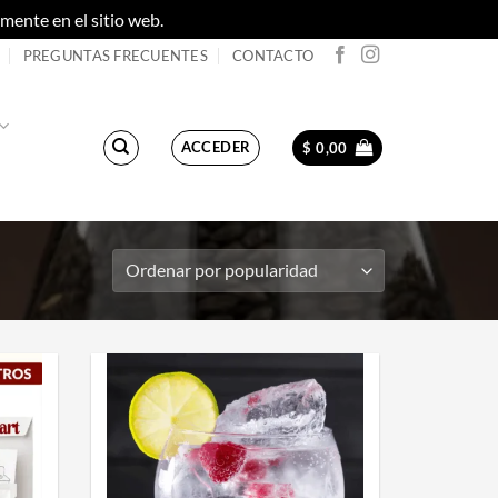
ente en el sitio web.
Descartar
PREGUNTAS FRECUENTES
CONTACTO
ACCEDER
$
0,00