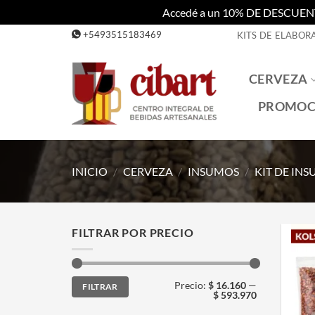
Accedé a un 10% DE DESCUENTO c
Saltar
+5493515183469
KITS DE ELABOR
al
contenido
CERVEZA
PROMOC
INICIO
/
CERVEZA
/
INSUMOS
/
KIT DE IN
FILTRAR POR PRECIO
Precio
Precio
Precio:
$ 16.160
—
FILTRAR
mínimo
máximo
$ 593.970