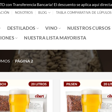
on Transferencia Bancaria! El descuento se aplica aquí directam
ACIÓN
NOSOTROS
BLOG
TABLA COMPARATIVA DE LÚPULOS
DESTILADOS
VINO
NUESTROS CURSOS
IONES
NUESTRA LISTA MAYORISTA
SUMOS
/
PÁGINA 2