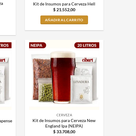
za
Kit de Insumos para Cerveza Hell
$
21.552,00
AÑADIR AL CARRITO
CERVEZA
Kit de Insumos para Cerveza New
rapense
England Ipa (NEIPA)
$
33.708,00