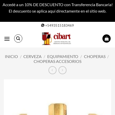
Accedé a un 10% DE DESCUENTO con Transferencia Bancaria!
El descuento se aplica aquí directamente en el sitio web.
Descartar
Saltar
+5493515183469
al
contenido
INICIO
/
CERVEZA
/
EQUIPAMIENTO
/
CHOPERAS
/
CHOPERAS ACCESORIOS