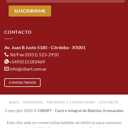
CONTACTO
Av. Juan B Justo 5185 - Córdoba - X5001
Tel/Fax (0351) 523-2910
+5493515183469
info@cibart.com.ar
CONTACTANOS
BLOG
NOSOTROS
TÉRMINOS Y CONDICIONES
CONTACTO
Copyright 2026 ©
CIBART - Centro Integral de Bebidas Artesanales
Este sitio web no comercializa bebidas alcohólicas para consumo