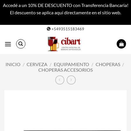
Accedé a un 10% DE DESCUENTO con Transferencia Bancaria!
El descuento se aplica aquí directamente en el sitio web.
Descartar
Saltar
+5493515183469
al
contenido
INICIO
/
CERVEZA
/
EQUIPAMIENTO
/
CHOPERAS
/
CHOPERAS ACCESORIOS