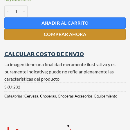
Detector de Espuma para Línea de Chopera cantidad
AÑADIR AL CARRITO
COMPRAR AHORA
𝗖𝗔𝗟𝗖𝗨𝗟𝗔𝗥 𝗖𝗢𝗦𝗧𝗢 𝗗𝗘 𝗘𝗡𝗩𝗜𝗢
La imagen tiene una finalidad meramente ilustrativa y es
puramente indicativa; puede no reflejar plenamente las
características del producto
SKU:
232
Categorías:
Cerveza
,
Choperas
,
Choperas Accesorios
,
Equipamiento