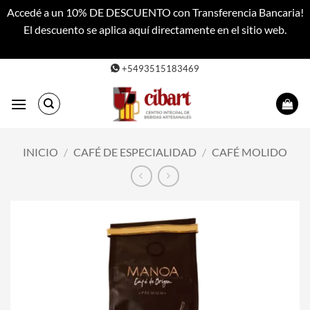
Accedé a un 10% DE DESCUENTO con Transferencia Bancaria!
El descuento se aplica aquí directamente en el sitio web.
Descartar
Saltar
+5493515183469
al
contenido
INICIO
/
CAFÉ DE ESPECIALIDAD
/
CAFÉ MOLIDO