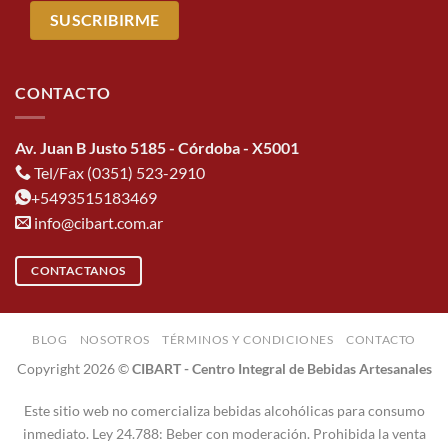
CONTACTO
Av. Juan B Justo 5185 - Córdoba - X5001
Tel/Fax (0351) 523-2910
+5493515183469
info@cibart.com.ar
CONTACTANOS
BLOG
NOSOTROS
TÉRMINOS Y CONDICIONES
CONTACTO
Copyright 2026 ©
CIBART - Centro Integral de Bebidas Artesanales
Este sitio web no comercializa bebidas alcohólicas para consumo
inmediato. Ley 24.788: Beber con moderación. Prohibida la venta