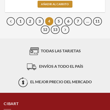
AÑADIR AL CARRITO
1
2
3
4
5
6
7
…
11
12
13
TODAS LAS TARJETAS
ENVÍOS A TODO EL PAÍS
EL MEJOR PRECIO DEL MERCADO
CIBART