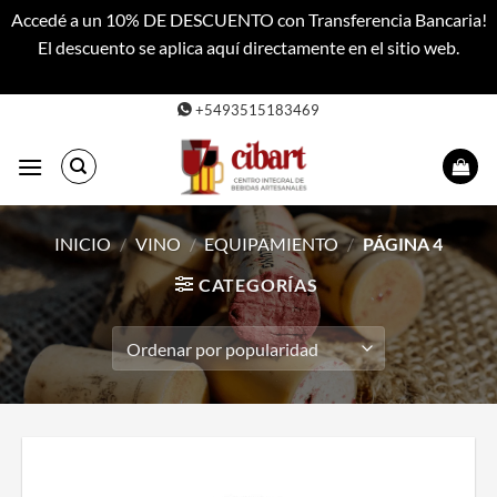
Accedé a un 10% DE DESCUENTO con Transferencia Bancaria!
El descuento se aplica aquí directamente en el sitio web.
Descartar
Saltar
+5493515183469
al
contenido
INICIO
/
VINO
/
EQUIPAMIENTO
/
PÁGINA 4
CATEGORÍAS